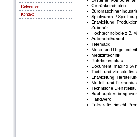
Getränkeindustrie
Referenzen
Büromaschinenindustrie
Kontakt
Spielwaren- / Spielzeug
Entwicklung, Produktio
Zubehör
Hochtechnologie z.B. 
Automobilhandel
Telematik
Mess- und Regeltechni
Medizintechnik
Rohrleitungsbau
Document Imaging Sys
Textil- und Vliesstoffind
Entwicklung, Herstellu
Modell- und Formenba
Technische Dienstleist
Bauhaupt/-nebengewerb
Handwerk
Fotografie einschl. Pro